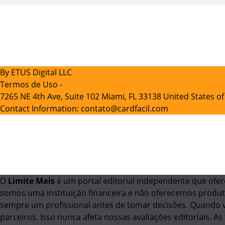
By ETUS Digital LLC
Termos de Uso -
7265 NE 4th Ave, Suite 102 Miami, FL 33138 United States o
Contact Information:
contato@cardfacil.com
O
Limite Mais
é um portal editorial independente que ofer
somos uma instituição financeira e não oferecemos produt
sempre um profissional antes de tomar decisões. Quando 
parceiros. Isso nunca afeta nossas avaliações editoriais. 