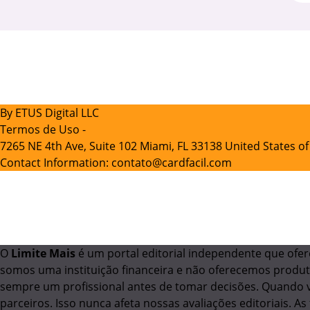
By ETUS Digital LLC
Termos de Uso -
7265 NE 4th Ave, Suite 102 Miami, FL 33138 United States o
Contact Information:
contato@cardfacil.com
O
Limite Mais
é um portal editorial independente que ofer
somos uma instituição financeira e não oferecemos produt
sempre um profissional antes de tomar decisões. Quando 
parceiros. Isso nunca afeta nossas avaliações editoriais. 