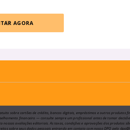
ITAR AGORA
tuito sobre cartões de crédito, bancos digitais, empréstimos e outros produtos 
onselhamento financeiro — consulte sempre um profissional antes de tomar decis
a nossas avaliações editoriais. As taxas, condições e aprovações dos produtos s
ireitos sobre seus dados pessoais entrando em contato com nosso DPO pelo
dpo@l