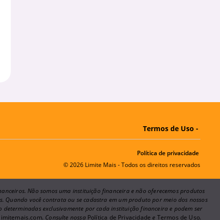
Termos de Uso -
Política de privacidade
© 2026 Limite Mais - Todos os direitos reservados
financeiros. Não somos uma instituição financeira e não oferecemos produtos
ões. Quando você contrata ou se cadastra em um produto por meio dos nossos
ão determinadas exclusivamente por cada instituição financeira e podem ser
imitemais.com
. Consulte nossa
Política de Privacidade
e
Termos de Uso
.