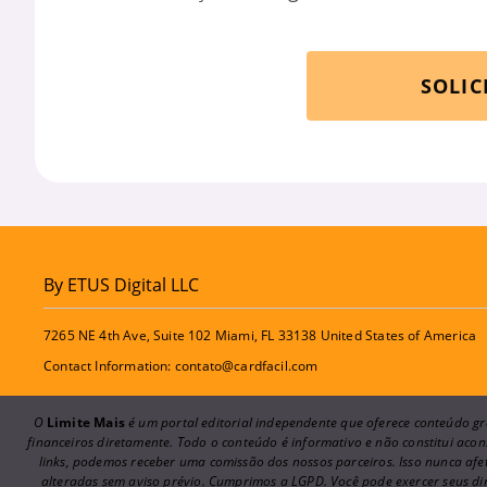
SOLIC
By ETUS Digital LLC
7265 NE 4th Ave, Suite 102 Miami, FL 33138 United States of America
Contact Information:
contato@cardfacil.com
O
Limite Mais
é um portal editorial independente que oferece conteúdo gra
financeiros diretamente. Todo o conteúdo é informativo e não constitui ac
links, podemos receber uma comissão dos nossos parceiros. Isso nunca afet
alteradas sem aviso prévio. Cumprimos a LGPD. Você pode exercer seus d