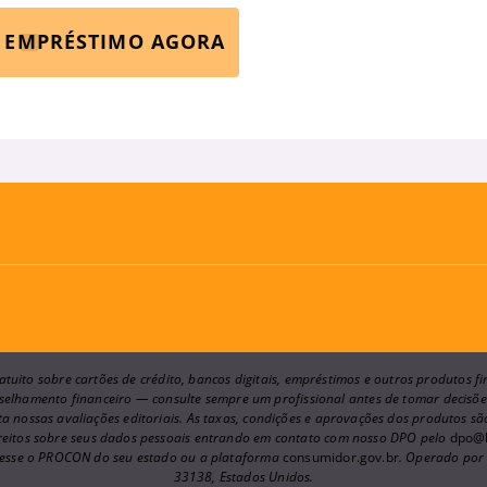
E EMPRÉSTIMO AGORA
tuito sobre cartões de crédito, bancos digitais, empréstimos e outros produtos 
onselhamento financeiro — consulte sempre um profissional antes de tomar decis
a nossas avaliações editoriais. As taxas, condições e aprovações dos produtos s
ireitos sobre seus dados pessoais entrando em contato com nosso DPO pelo
dpo@l
esse o PROCON do seu estado ou a plataforma
consumidor.gov.br
. Operado po
33138, Estados Unidos.