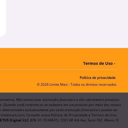
Termos de Uso -
Política de privacidade
© 2026 Limite Mais - Todos os direitos reservados
financeiros. Não somos uma instituição financeira e não oferecemos produtos
ões. Quando você contrata ou se cadastra em um produto por meio dos nossos
ão determinadas exclusivamente por cada instituição financeira e podem ser
imitemais.com
. Consulte nossa
Política de Privacidade
e
Termos de Uso
.
r
ETUS Digital LLC
(EIN: 61-1934641), 7265 NE 4th Ave, Suite 102, Miami, FL