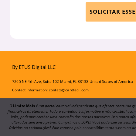
SOLICITAR ESS
By ETUS Digital LLC
7265 NE 4th Ave, Suite 102 Miami, FL 33138 United States of America
Contact Information:
contato@cardfacil.com
O
Limite Mais
é um portal editorial independente que oferece conteúdo gra
financeiros diretamente. Todo o conteúdo é informativo e não constitui ac
links, podemos receber uma comissão dos nossos parceiros. Isso nunca afet
alteradas sem aviso prévio. Cumprimos a LGPD. Você pode exercer seus d
Dúvidas ou reclamações? Fale conosco pelo
contato@limitemais.com
ou ac