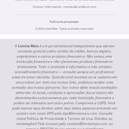
Contact Information:
contato@cardfacil.com
Política de privacidade
© 2026 Limite Mais - Todos os direitos reservados
O
Limite Mais
é um portal editorial independente que oferece
conteúdo gratuito sobre cartões de crédito, bancos digitais,
empréstimos e outros produtos financeiros. Não somos uma
instituição financeira e não oferecemos produtos financeiros
diretamente. Todo o conteúdo é informativo e não constitui
aconselhamento financeiro — consulte sempre um profissional
antes de tomar decisões. Quando você contrata ou se cadastra em
um produto por meio dos nossos links, podemos receber uma
comissão dos nossos parceiros. Isso nunca afeta nossas avaliações
editoriais. As taxas, condições e aprovações dos produtos são
determinadas exclusivamente por cada instituição financeira e
podem ser alteradas sem aviso prévio. Cumprimos a LGPD. Você
pode exercer seus direitos sobre seus dados pessoais entrando em
contato com nosso DPO pelo
dpo@limitemais.com
. Consulte
nossa
Política de Privacidade
e
Termos de Uso
. Dúvidas ou
reclamações? Fale conosco pelo
contato@limitemais.com
ou
acesse o PROCON do seu estado ou a plataforma