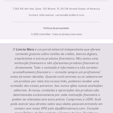
7265 NE 4th Ave, Suite 102 Miami, FL 33138 United States of America
Contact Information:
contato@cardfacil.com
Política de privacidade
© 2026 Limite Mais - Todos os direitos reservados
O
Limite Mais
é um portal editorial independente que oferece
conteúdo gratuito sobre cartões de crédito, bancos digitais,
empréstimos e outros produtos financeiros. Não somos uma
instituição financeira e não oferecemos produtos financeiros
diretamente. Todo o conteúdo é informativo e não constitui
aconselhamento financeiro — consulte sempre um profissional
antes de tomar decisões. Quando você contrata ou se cadastra em
um produto por meio dos nossos links, podemos receber uma
comissão dos nossos parceiros. Isso nunca afeta nossas avaliações
editoriais. As taxas, condições e aprovações dos produtos são
determinadas exclusivamente por cada instituição financeira e
podem ser alteradas sem aviso prévio. Cumprimos a LGPD. Você
pode exercer seus direitos sobre seus dados pessoais entrando em
contato com nosso DPO pelo
dpo@limitemais.com
. Consulte
nossa
Política de Privacidade
e
Termos de Uso
. Dúvidas ou