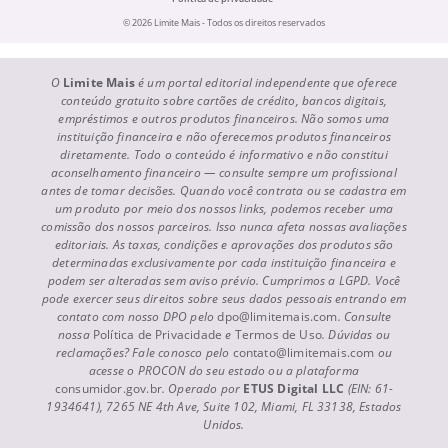
© 2026 Limite Mais - Todos os direitos reservados
O
Limite Mais
é um portal editorial independente que oferece
conteúdo gratuito sobre cartões de crédito, bancos digitais,
empréstimos e outros produtos financeiros. Não somos uma
instituição financeira e não oferecemos produtos financeiros
diretamente. Todo o conteúdo é informativo e não constitui
aconselhamento financeiro — consulte sempre um profissional
antes de tomar decisões. Quando você contrata ou se cadastra em
um produto por meio dos nossos links, podemos receber uma
comissão dos nossos parceiros. Isso nunca afeta nossas avaliações
editoriais. As taxas, condições e aprovações dos produtos são
determinadas exclusivamente por cada instituição financeira e
podem ser alteradas sem aviso prévio. Cumprimos a LGPD. Você
pode exercer seus direitos sobre seus dados pessoais entrando em
contato com nosso DPO pelo
dpo@limitemais.com
. Consulte
nossa
Política de Privacidade
e
Termos de Uso
. Dúvidas ou
reclamações? Fale conosco pelo
contato@limitemais.com
ou
acesse o PROCON do seu estado ou a plataforma
consumidor.gov.br
. Operado por
ETUS Digital LLC
(EIN: 61-
1934641), 7265 NE 4th Ave, Suite 102, Miami, FL 33138, Estados
Unidos.