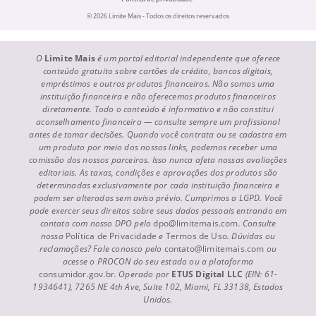
© 2026 Limite Mais - Todos os direitos reservados
O
Limite Mais
é um portal editorial independente que oferece
conteúdo gratuito sobre cartões de crédito, bancos digitais,
empréstimos e outros produtos financeiros. Não somos uma
instituição financeira e não oferecemos produtos financeiros
diretamente. Todo o conteúdo é informativo e não constitui
aconselhamento financeiro — consulte sempre um profissional
antes de tomar decisões. Quando você contrata ou se cadastra em
um produto por meio dos nossos links, podemos receber uma
comissão dos nossos parceiros. Isso nunca afeta nossas avaliações
editoriais. As taxas, condições e aprovações dos produtos são
determinadas exclusivamente por cada instituição financeira e
podem ser alteradas sem aviso prévio. Cumprimos a LGPD. Você
pode exercer seus direitos sobre seus dados pessoais entrando em
contato com nosso DPO pelo
dpo@limitemais.com
. Consulte
nossa
Política de Privacidade
e
Termos de Uso
. Dúvidas ou
reclamações? Fale conosco pelo
contato@limitemais.com
ou
acesse o PROCON do seu estado ou a plataforma
consumidor.gov.br
. Operado por
ETUS Digital LLC
(EIN: 61-
1934641), 7265 NE 4th Ave, Suite 102, Miami, FL 33138, Estados
Unidos.