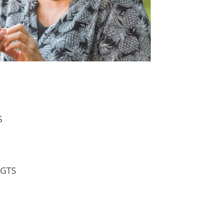
S
FGTS